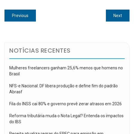
Navegação
Previous
Next
Previous
Next
de
post:
post:
Post
NOTÍCIAS RECENTES
Mulheres freelancers ganham 25,6% menos que homens no
Brasil
NFS-e Nacional: DF libera produção e define fim do padrão
Abrasf
Fila do INSS cai 80% e governo prevê zerar atrasos em 2026
Reforma tributária muda o Nota Legal? Entenda os impactos
do IBS
Receita atualiza regras do EPEC para emissão em