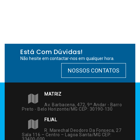
Está Com Dúvidas!
Não hesite em contactar-nos em qualquer hora.
NOSSOS CONTATOS
MATRIZ
Av. Barbacena, 472, 9º Andar - Barro
Preto - Belo Horizonte/MG CEP: 30190-130
FILIAL
R. Marechal Deodoro Da Fonseca, 27
Sala 116 – Centro – Lagoa Santa/MG CEP:
33400-000