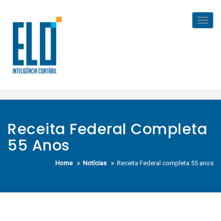
Skip
to
Toggl
content
navig
Receita Federal Completa
55 Anos
Home
Notícias
Receita Federal completa 55 anos