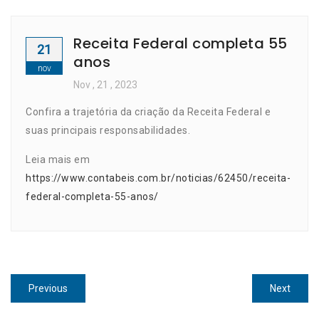
Receita Federal completa 55
21
anos
nov
Nov
, 21 ,
2023
Confira a trajetória da criação da Receita Federal e
suas principais responsabilidades.
Leia mais em
https://www.contabeis.com.br/noticias/62450/receita-
federal-completa-55-anos/
Navegação
Previous
Next
Previous
Next
de
post:
post: