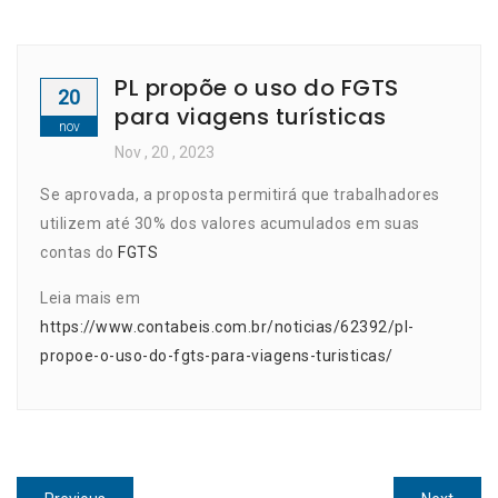
PL propõe o uso do FGTS
20
para viagens turísticas
nov
Nov
, 20 ,
2023
Se aprovada, a proposta permitirá que trabalhadores
utilizem até 30% dos valores acumulados em suas
contas do
FGTS
Leia mais em
https://www.contabeis.com.br/noticias/62392/pl-
propoe-o-uso-do-fgts-para-viagens-turisticas/
Navegação
Previous
Next