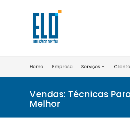
Skip
to
content
Home
Empresa
Serviços
Client
Vendas: Técnicas Para
Melhor