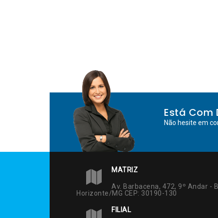
Está Com 
Não hesite em co
MATRIZ
Av. Barbacena, 472, 9º Andar - B
Horizonte/MG CEP: 30190-130
FILIAL