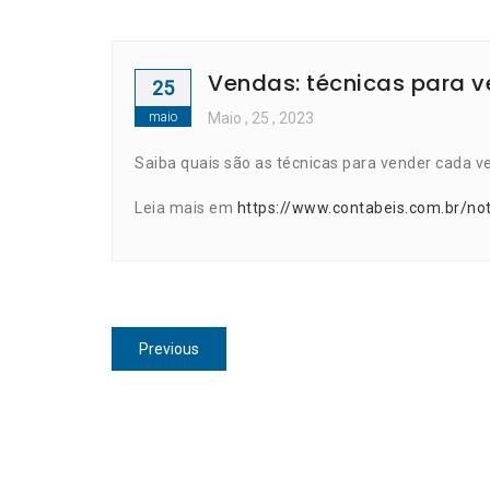
Vendas: técnicas para v
25
maio
Maio
, 25 ,
2023
Saiba quais são as técnicas para vender cada v
Leia mais em
https://www.contabeis.com.br/no
Navegação
Previous
Previous
de
post:
Post