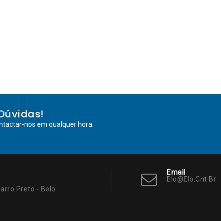
Dúvidas!
ntactar-nos em qualquer hora.
Email
Elo@elo.cnt.br
arro Preto - Belo