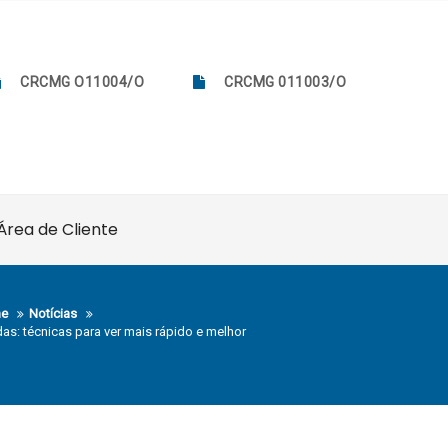
CRCMG O11004/O
CRCMG 011003/O
Área de Cliente
e
Notícias
as: técnicas para ver mais rápido e melhor