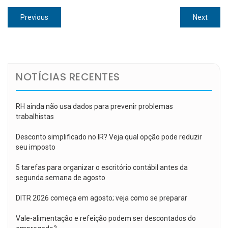
Navegação
Previous
Next
Previous
Next
de
post:
post:
Post
NOTÍCIAS RECENTES
RH ainda não usa dados para prevenir problemas
trabalhistas
Desconto simplificado no IR? Veja qual opção pode reduzir
seu imposto
5 tarefas para organizar o escritório contábil antes da
segunda semana de agosto
DITR 2026 começa em agosto; veja como se preparar
Vale-alimentação e refeição podem ser descontados do