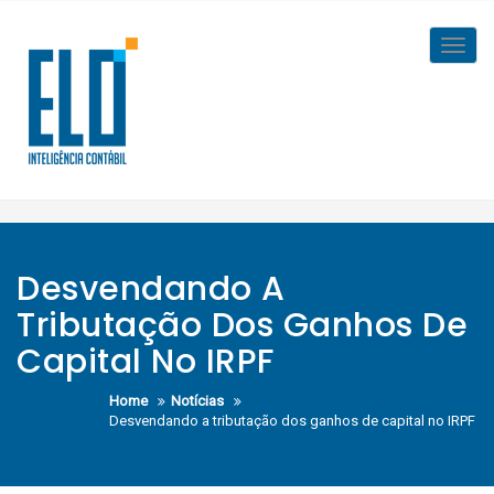
Skip
to
Toggl
content
navig
Desvendando A
Tributação Dos Ganhos De
Capital No IRPF
Home
Notícias
Desvendando a tributação dos ganhos de capital no IRPF