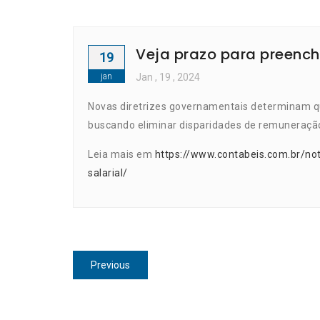
Veja prazo para preenche
19
jan
Jan
, 19 ,
2024
Novas diretrizes governamentais determinam q
buscando eliminar disparidades de remuneraç
Leia mais em
https://www.contabeis.com.br/not
salarial/
Navegação
Previous
Previous
de
post:
Post