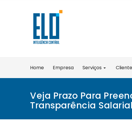
Skip
to
content
Home
Empresa
Serviços
Client
Veja Prazo Para Preen
Transparência Salaria