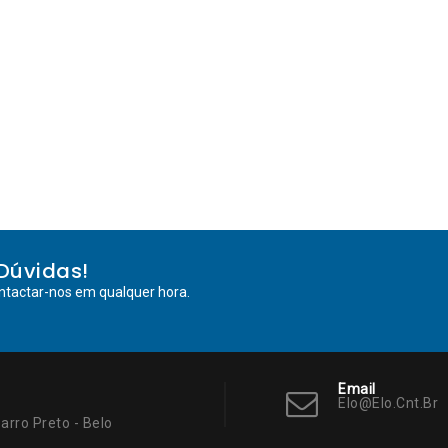
Dúvidas!
ntactar-nos em qualquer hora.
Email
Elo@elo.cnt.br
arro Preto - Belo