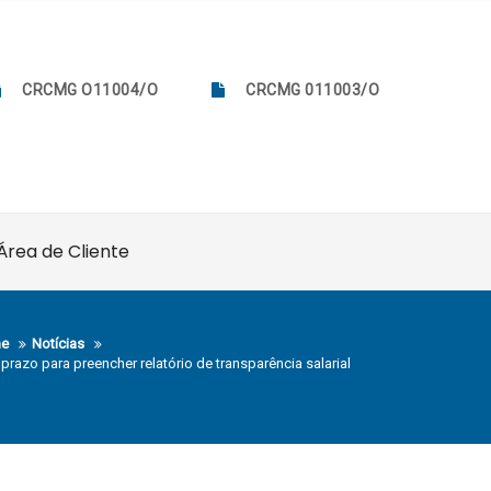
CRCMG O11004/O
CRCMG 011003/O
Área de Cliente
e
Notícias
 prazo para preencher relatório de transparência salarial