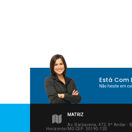
Está Com 
Não hesite em co
MATRIZ
Av. Barbacena, 472, 9º Andar - B
Horizonte/MG CEP: 30190-130