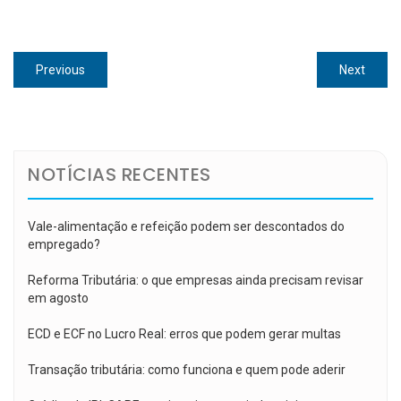
Navegação
Previous
Next
Previous
Next
de
post:
post:
Post
NOTÍCIAS RECENTES
Vale-alimentação e refeição podem ser descontados do
empregado?
Reforma Tributária: o que empresas ainda precisam revisar
em agosto
ECD e ECF no Lucro Real: erros que podem gerar multas
Transação tributária: como funciona e quem pode aderir