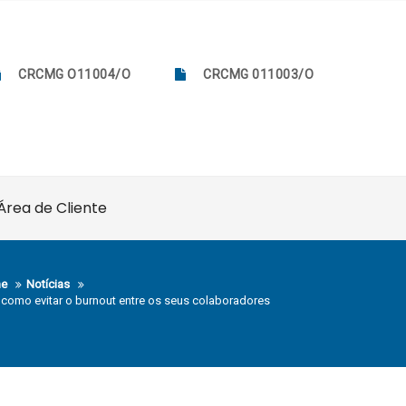
CRCMG O11004/O
CRCMG 011003/O
Área de Cliente
e
Notícias
 como evitar o burnout entre os seus colaboradores