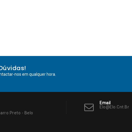
Dúvidas!
ntactar-nos em qualquer hora.
Email
Elo@elo.cnt.br
arro Preto - Belo