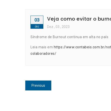
Veja como evitar o burn
03
dez
Dez
, 03 ,
2023
Síndrome de Burnout continua em alta no país
Leia mais em
https://www.contabeis.com.br/not
colaboradores/
Navegação
Previous
Previous
de
post:
Post