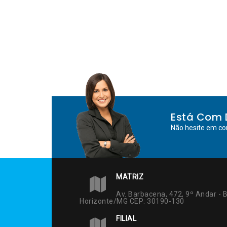
Está Com 
Não hesite em co
MATRIZ
Av. Barbacena, 472, 9º Andar - B
Horizonte/MG CEP: 30190-130
FILIAL