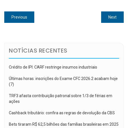
Navegação
Previous
Next
Previous
Next
de
post:
post:
Post
NOTÍCIAS RECENTES
Crédito de IPI: CARF restringe insumos industriais
Últimas horas: inscrições do Exame CFC 2026.2 acabam hoje
(7)
TRF3 afasta contribuição patronal sobre 1/3 de férias em
ações
Cashback tributário: confira as regras de devolução da CBS
Bets tiraram R$ 62,5 bilhões das famílias brasileiras em 2025