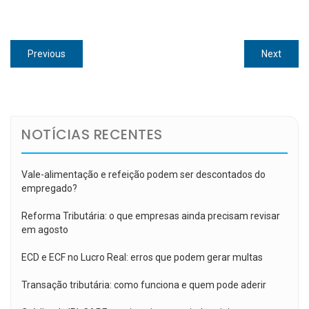
Navegação
Previous
Next
Previous
Next
de
post:
post:
Post
NOTÍCIAS RECENTES
Vale-alimentação e refeição podem ser descontados do
empregado?
Reforma Tributária: o que empresas ainda precisam revisar
em agosto
ECD e ECF no Lucro Real: erros que podem gerar multas
Transação tributária: como funciona e quem pode aderir