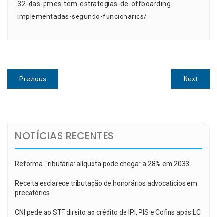
32-das-pmes-tem-estrategias-de-offboarding-
implementadas-segundo-funcionarios/
Navegação
Previous
Next
Previous
Next
de
post:
post:
Post
NOTÍCIAS RECENTES
Reforma Tributária: alíquota pode chegar a 28% em 2033
Receita esclarece tributação de honorários advocatícios em
precatórios
CNI pede ao STF direito ao crédito de IPI, PIS e Cofins após LC