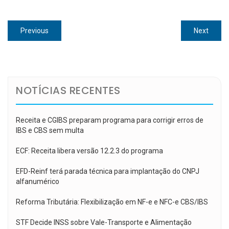
Navegação
Previous
Next
Previous
Next
de
post:
post:
Post
NOTÍCIAS RECENTES
Receita e CGIBS preparam programa para corrigir erros de
IBS e CBS sem multa
ECF: Receita libera versão 12.2.3 do programa
EFD-Reinf terá parada técnica para implantação do CNPJ
alfanumérico
Reforma Tributária: Flexibilização em NF-e e NFC-e CBS/IBS
STF Decide INSS sobre Vale-Transporte e Alimentação