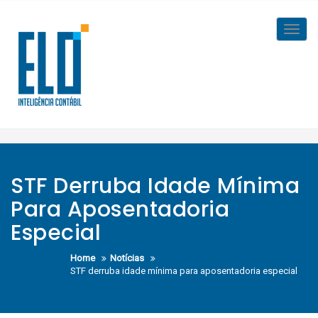
Skip
to
Toggl
content
navig
STF Derruba Idade Mínima
Para Aposentadoria
Especial
Home
Notícias
STF derruba idade mínima para aposentadoria especial