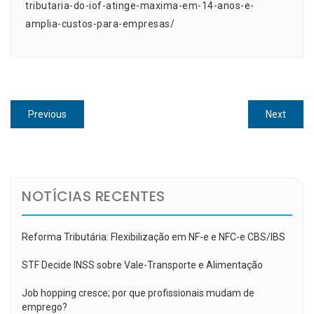
tributaria-do-iof-atinge-maxima-em-14-anos-e-
amplia-custos-para-empresas/
Navegação
Previous
Next
Previous
Next
de
post:
post:
Post
NOTÍCIAS RECENTES
Reforma Tributária: Flexibilização em NF-e e NFC-e CBS/IBS
STF Decide INSS sobre Vale-Transporte e Alimentação
Job hopping cresce; por que profissionais mudam de
emprego?