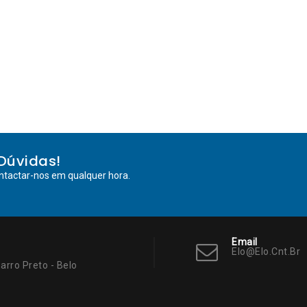
Dúvidas!
ntactar-nos em qualquer hora.
Email
Elo@elo.cnt.br
arro Preto - Belo