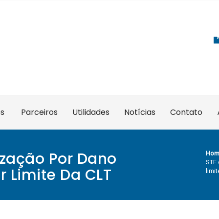
es
Parceiros
Utilidades
Notícias
Contato
ização Por Dano
Hom
STF 
r Limite Da CLT
limi