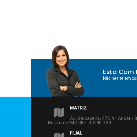
Está Com 
Não hesite em co
MATRIZ
Av. Barbacena, 472, 9º Andar - B
Horizonte/MG CEP: 30190-130
FILIAL