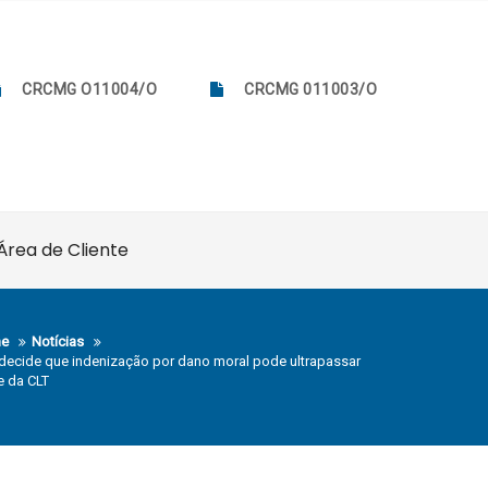
CRCMG O11004/O
CRCMG 011003/O
Área de Cliente
e
Notícias
decide que indenização por dano moral pode ultrapassar
te da CLT