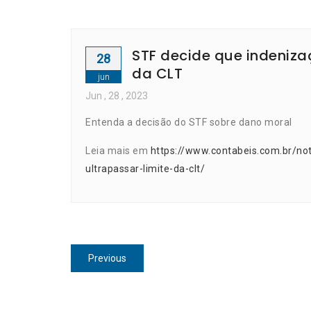
STF decide que indeniza
28
da CLT
jun
Jun
, 28 ,
2023
Entenda a decisão do STF sobre dano moral
Leia mais em
https://www.contabeis.com.br/no
ultrapassar-limite-da-clt/
Navegação
Previous
Previous
de
post:
Post