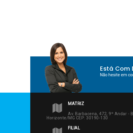
Está Com 
Não hesite em co
MATRIZ
Av. Barbacena, 472, 9º Andar - B
Horizonte/MG CEP: 30190-130
FILIAL