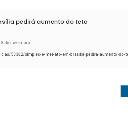
asília pedirá aumento do teto
a 8 de novembro.
ticias/53382/simples-e-mei-ato-em-brasilia-pedira-aumento-do-t