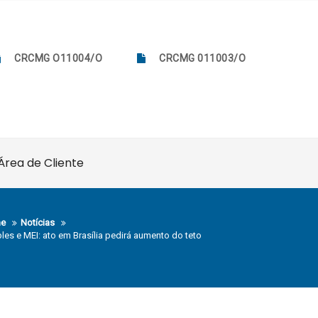
CRCMG O11004/O
CRCMG 011003/O
Área de Cliente
e
Notícias
les e MEI: ato em Brasília pedirá aumento do teto