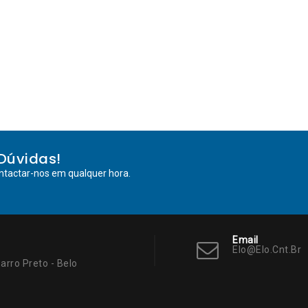
Dúvidas!
ntactar-nos em qualquer hora.
Email
Elo@elo.cnt.br
arro Preto - Belo