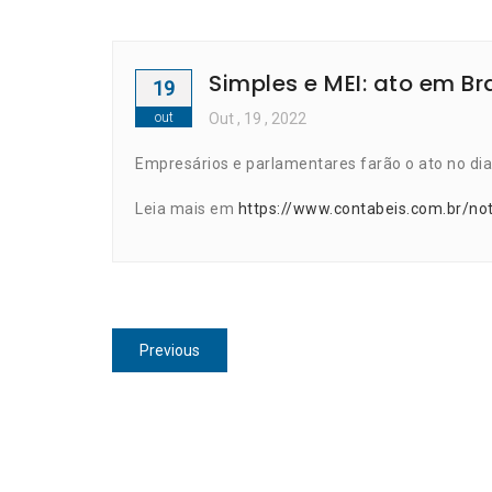
Simples e MEI: ato em Br
19
out
Out
, 19 ,
2022
Empresários e parlamentares farão o ato no di
Leia mais em
https://www.contabeis.com.br/no
Navegação
Previous
Previous
de
post:
Post