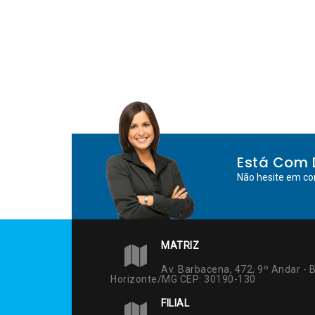
Está Com 
Não hesite em co
MATRIZ
Av. Barbacena, 472, 9º Andar - B
Horizonte/MG CEP: 30190-130
FILIAL