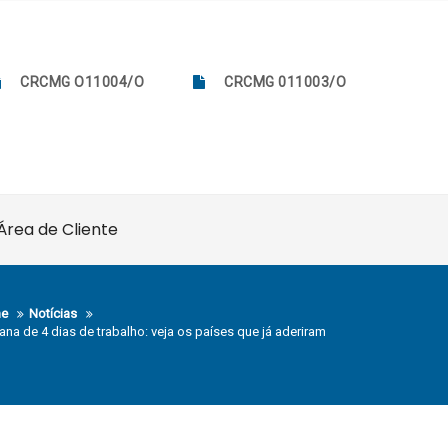
CRCMG O11004/O
CRCMG 011003/O
Área de Cliente
e
Notícias
na de 4 dias de trabalho: veja os países que já aderiram