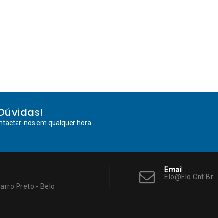
Dúvidas!
ntactar-nos em qualquer hora.
Email
Elo@elo.cnt.br
arro Preto - Belo