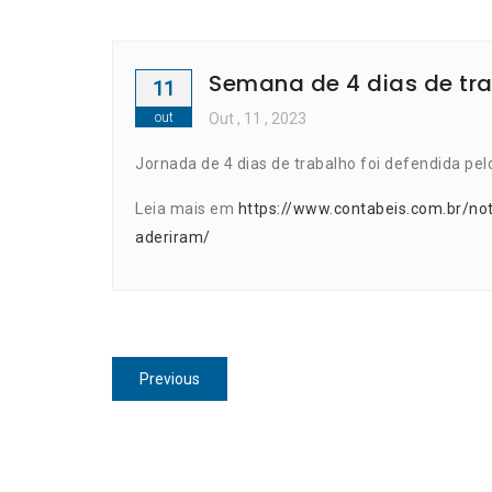
Semana de 4 dias de tra
11
out
Out
, 11 ,
2023
Jornada de 4 dias de trabalho foi defendida pel
Leia mais em
https://www.contabeis.com.br/no
aderiram/
Navegação
Previous
Previous
de
post:
Post