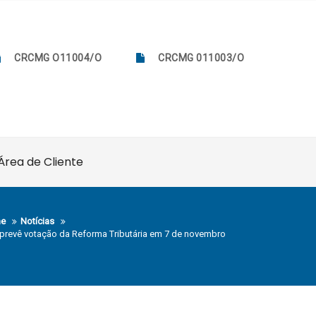
CRCMG O11004/O
CRCMG 011003/O
Área de Cliente
e
Notícias
prevê votação da Reforma Tributária em 7 de novembro