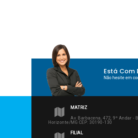
Está Com 
Não hesite em co
MATRIZ
Av. Barbacena, 472, 9º Andar - B
Horizonte/MG CEP: 30190-130
FILIAL