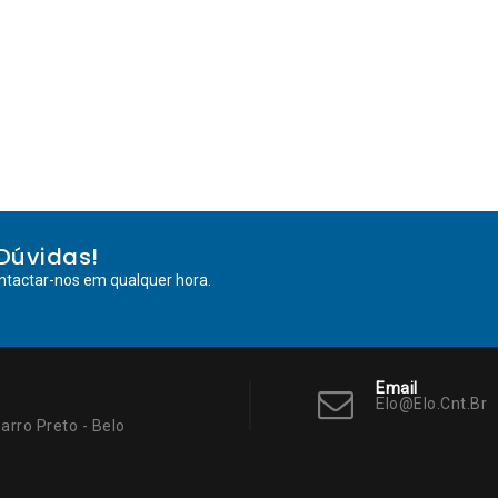
Dúvidas!
ntactar-nos em qualquer hora.
Email
Elo@elo.cnt.br
arro Preto - Belo