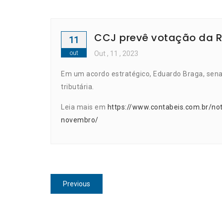
CCJ prevê votação da R
11
out
Out
, 11 ,
2023
Em um acordo estratégico, Eduardo Braga, sena
tributária.
Leia mais em
https://www.contabeis.com.br/not
novembro/
Navegação
Previous
Previous
de
post:
Post