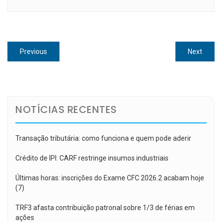
Navegação
Previous
Next
Previous
Next
de
post:
post:
Post
NOTÍCIAS RECENTES
Transação tributária: como funciona e quem pode aderir
Crédito de IPI: CARF restringe insumos industriais
Últimas horas: inscrições do Exame CFC 2026.2 acabam hoje
(7)
TRF3 afasta contribuição patronal sobre 1/3 de férias em
ações