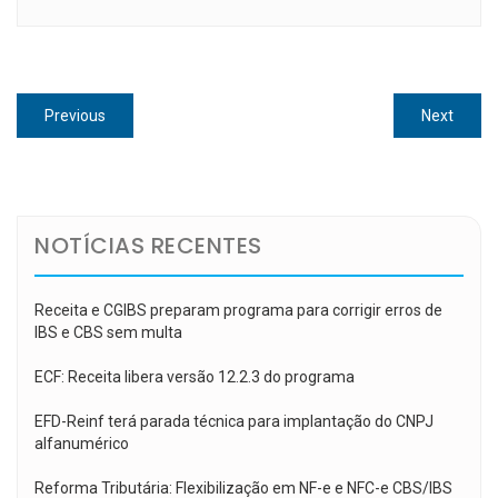
Navegação
Previous
Next
Previous
Next
de
post:
post:
Post
NOTÍCIAS RECENTES
Receita e CGIBS preparam programa para corrigir erros de
IBS e CBS sem multa
ECF: Receita libera versão 12.2.3 do programa
EFD-Reinf terá parada técnica para implantação do CNPJ
alfanumérico
Reforma Tributária: Flexibilização em NF-e e NFC-e CBS/IBS