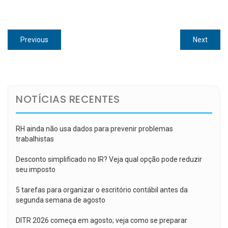
Navegação
Previous
Next
Previous
Next
de
post:
post:
Post
NOTÍCIAS RECENTES
RH ainda não usa dados para prevenir problemas
trabalhistas
Desconto simplificado no IR? Veja qual opção pode reduzir
seu imposto
5 tarefas para organizar o escritório contábil antes da
segunda semana de agosto
DITR 2026 começa em agosto; veja como se preparar