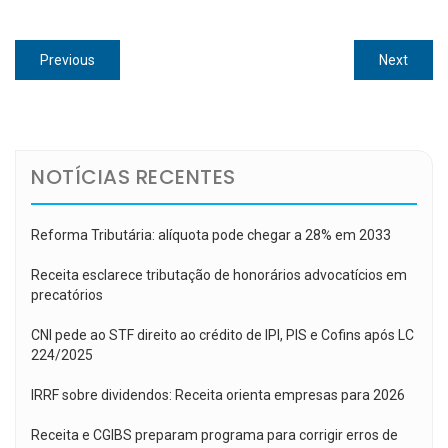
Navegação
Previous
Next
Previous
Next
de
post:
post:
Post
NOTÍCIAS RECENTES
Reforma Tributária: alíquota pode chegar a 28% em 2033
Receita esclarece tributação de honorários advocatícios em
precatórios
CNI pede ao STF direito ao crédito de IPI, PIS e Cofins após LC
224/2025
IRRF sobre dividendos: Receita orienta empresas para 2026
Receita e CGIBS preparam programa para corrigir erros de