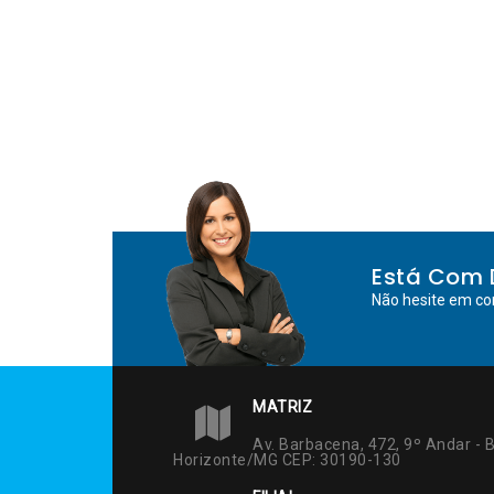
Está Com 
Não hesite em co
MATRIZ
Av. Barbacena, 472, 9º Andar - B
Horizonte/MG CEP: 30190-130