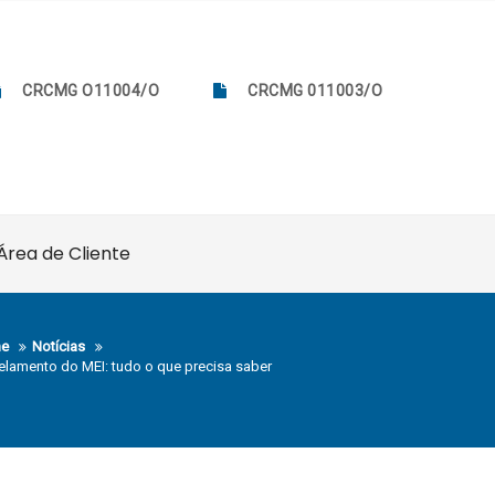
CRCMG O11004/O
CRCMG 011003/O
Área de Cliente
e
Notícias
elamento do MEI: tudo o que precisa saber