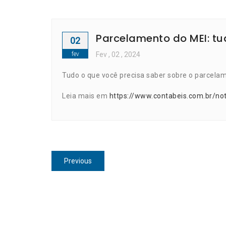
Parcelamento do MEI: tu
02
fev
Fev
, 02 ,
2024
Tudo o que você precisa saber sobre o parcela
Leia mais em
https://www.contabeis.com.br/no
Navegação
Previous
Previous
de
post:
Post