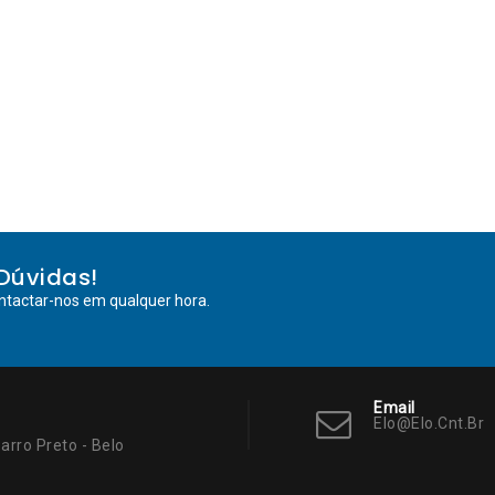
Dúvidas!
ntactar-nos em qualquer hora.
Email
Elo@elo.cnt.br
arro Preto - Belo