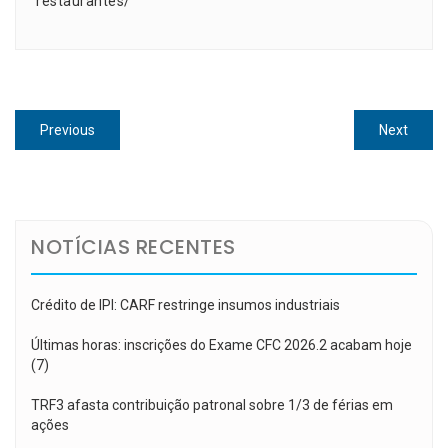
restaurantes/
Navegação
Previous
Next
Previous
Next
de
post:
post:
Post
NOTÍCIAS RECENTES
Crédito de IPI: CARF restringe insumos industriais
Últimas horas: inscrições do Exame CFC 2026.2 acabam hoje
(7)
TRF3 afasta contribuição patronal sobre 1/3 de férias em
ações