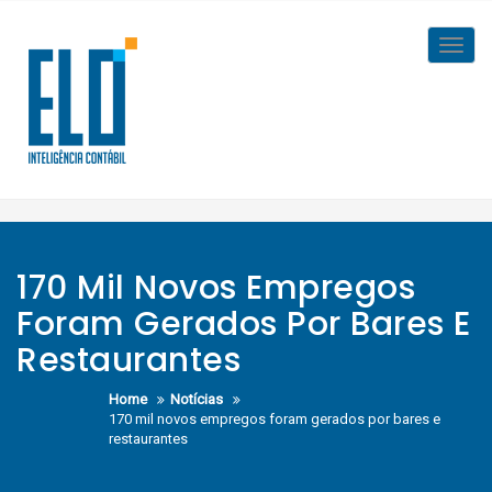
Skip
to
Toggl
content
navig
170 Mil Novos Empregos
Foram Gerados Por Bares E
Restaurantes
Home
Notícias
170 mil novos empregos foram gerados por bares e
restaurantes