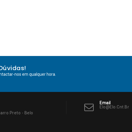
Dúvidas!
ntactar-nos em qualquer hora.
Email
Elo@elo.cnt.br
arro Preto - Belo