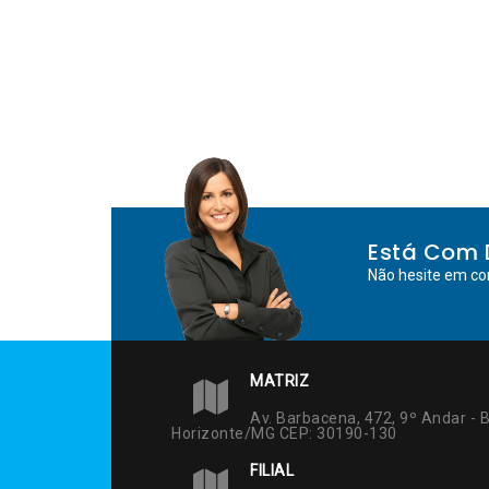
Está Com 
Não hesite em co
MATRIZ
Av. Barbacena, 472, 9º Andar - B
Horizonte/MG CEP: 30190-130
FILIAL