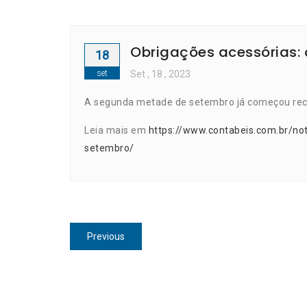
Obrigações acessórias: o
18
set
Set
, 18 ,
2023
A segunda metade de setembro já começou rech
Leia mais em
https://www.contabeis.com.br/not
setembro/
Navegação
Previous
Previous
de
post:
Post