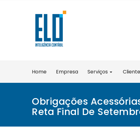
Skip
to
content
Home
Empresa
Serviços
Client
Obrigações Acessórias
Reta Final De Setembr