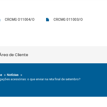
CRCMG O11004/O
CRCMG 011003/O
Área de Cliente
e
Notícias
gações acessórias: o que enviar na reta final de setembro?