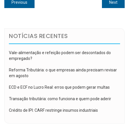
Navegação
Previous
Next
Previous
Next
de
post:
post:
Post
NOTÍCIAS RECENTES
Vale-alimentação e refeição podem ser descontados do
empregado?
Reforma Tributária: o que empresas ainda precisam revisar
em agosto
ECD e ECF no Lucro Real: erros que podem gerar multas
Transação tributária: como funciona e quem pode aderir
Crédito de IPI: CARF restringe insumos industriais