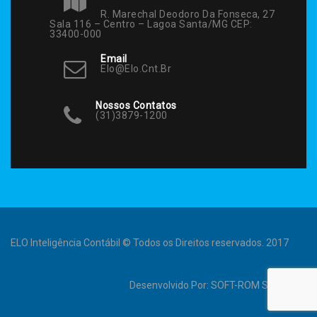
R. Marechal Deodoro Da Fonseca, 27
Sala 116 – Centro – Lagoa Santa/MG CEP:
33400-000
Email
Elo@elo.cnt.br
Nossos Contatos
(31)3879-1200
ELO Inteligência Contábil © Todos os Direitos reservados. 2017
Desenvolvido Por:
SOFT-ROM Sistemas
.