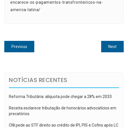
encarece-os-pagamentos-transfronteiricos-na-
america-latina/
Navegação
Previous
Next
Previous
Next
de
post:
post:
Post
NOTÍCIAS RECENTES
Reforma Tributária: alíquota pode chegar a 28% em 2033
Receita esclarece tributação de honorários advocatícios em
precatórios
CNI pede ao STF direito ao crédito de IPI, PIS e Cofins após LC