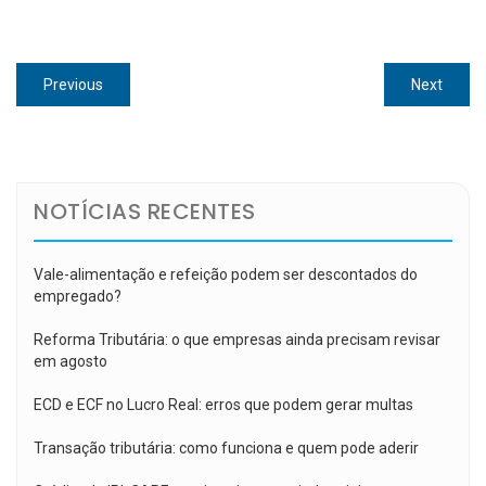
Navegação
Previous
Next
Previous
Next
de
post:
post:
Post
NOTÍCIAS RECENTES
Vale-alimentação e refeição podem ser descontados do
empregado?
Reforma Tributária: o que empresas ainda precisam revisar
em agosto
ECD e ECF no Lucro Real: erros que podem gerar multas
Transação tributária: como funciona e quem pode aderir