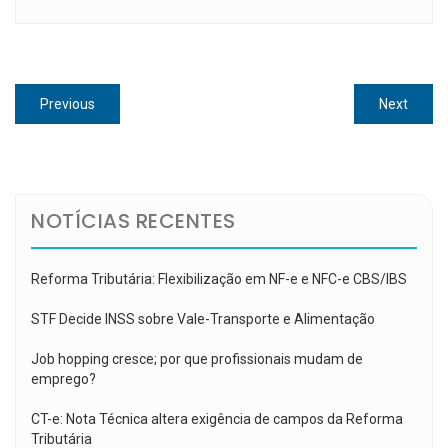
Navegação
Previous
Next
Previous
Next
de
post:
post:
Post
NOTÍCIAS RECENTES
Reforma Tributária: Flexibilização em NF-e e NFC-e CBS/IBS
STF Decide INSS sobre Vale-Transporte e Alimentação
Job hopping cresce; por que profissionais mudam de
emprego?
CT-e: Nota Técnica altera exigência de campos da Reforma
Tributária