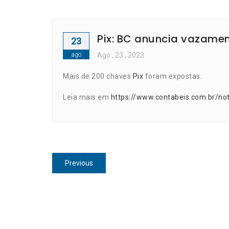
Pix: BC anuncia vazame
23
ago
Ago
, 23 ,
2023
Mais de 200 chaves
Pix
foram expostas.
Leia mais em
https://www.contabeis.com.br/no
Navegação
Previous
Previous
de
post:
Post