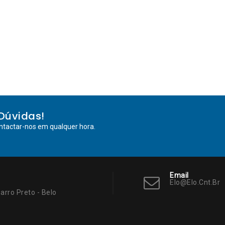
Dúvidas!
ntactar-nos em qualquer hora.
Email
Elo@elo.cnt.br
arro Preto - Belo