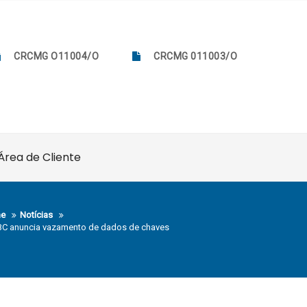
CRCMG O11004/O
CRCMG 011003/O
Área de Cliente
e
Notícias
 BC anuncia vazamento de dados de chaves