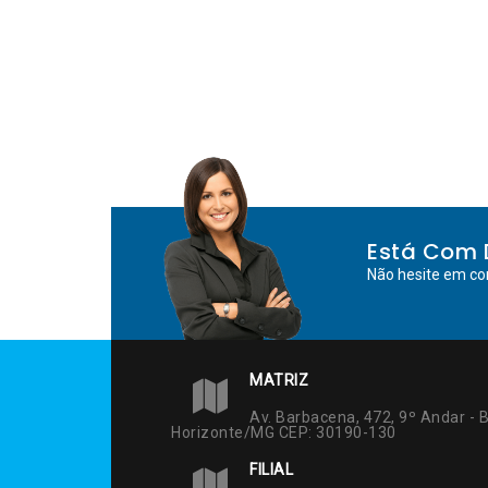
Está Com 
Não hesite em co
MATRIZ
Av. Barbacena, 472, 9º Andar - B
Horizonte/MG CEP: 30190-130
FILIAL