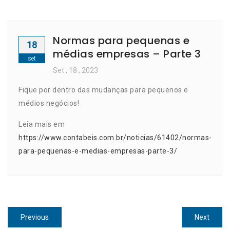
Normas para pequenas e
18
médias empresas – Parte 3
set
Set
, 18 ,
2023
Fique por dentro das mudanças para pequenos e
médios negócios!
Leia mais em
https://www.contabeis.com.br/noticias/61402/normas-
para-pequenas-e-medias-empresas-parte-3/
Navegação
Previous
Next
Previous
Next
post:
post: