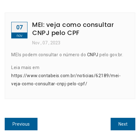
MEI: veja como consultar
07
CNPJ pelo CPF
nov
Nov
, 07 ,
2023
MEIs podem consultar o número do
CNPJ
pelo gov.br.
Leia mais em
https://www.contabeis.com.br/noticias/62189/mei-
veja-como-consultar-cnpj-pelo-cpf/
Navegação
Previous
Next
Previous
Next
de
post:
post: