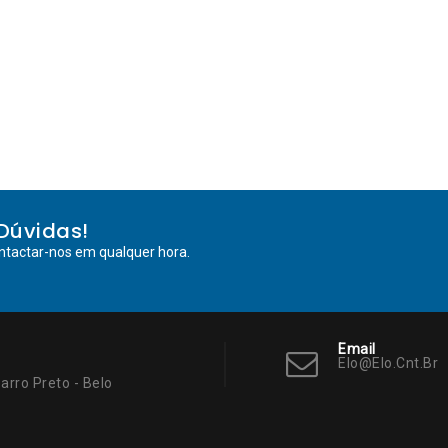
Dúvidas!
ntactar-nos em qualquer hora.
Email
Elo@elo.cnt.br
arro Preto - Belo