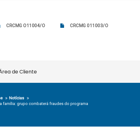
CRCMG O11004/O
CRCMG 011003/O
Área de Cliente
e
Notícias
a família: grupo combaterá fraudes do programa