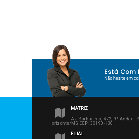
Está Com 
Não hesite em co
MATRIZ
Av. Barbacena, 472, 9º Andar - B
Horizonte/MG CEP: 30190-130
FILIAL