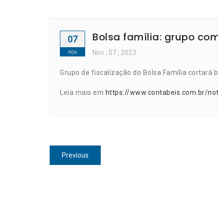
Bolsa família: grupo c
07
nov
Nov
, 07 ,
2023
Grupo de fiscalização do Bolsa Família cortará
Leia mais em
https://www.contabeis.com.br/no
Navegação
Previous
Previous
de
post:
Post