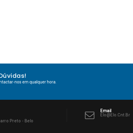
Dúvidas!
ntactar-nos em qualquer hora.
Email
Elo@elo.cnt.br
arro Preto - Belo