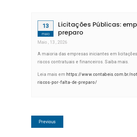
Licitações Públicas: emp
13
preparo
maio
Maio
, 13 ,
2026
A maioria das empresas iniciantes em licitaçõe
riscos contratuais e financeiros. Saiba mais.
Leia mais em
https://www.contabeis.com.br/not
riscos-por-falta-de-preparo/
Navegação
Previous
Previous
de
post: