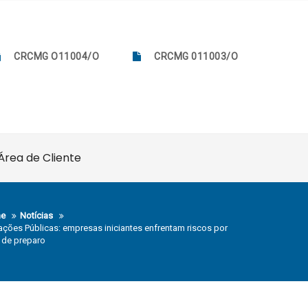
CRCMG O11004/O
CRCMG 011003/O
Área de Cliente
e
Notícias
tações Públicas: empresas iniciantes enfrentam riscos por
a de preparo