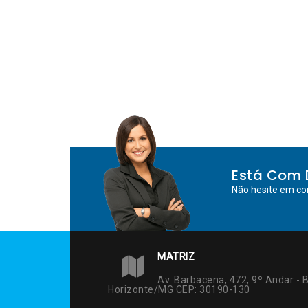
Post
Está Com 
Não hesite em co
MATRIZ
Av. Barbacena, 472, 9º Andar - B
Horizonte/MG CEP: 30190-130