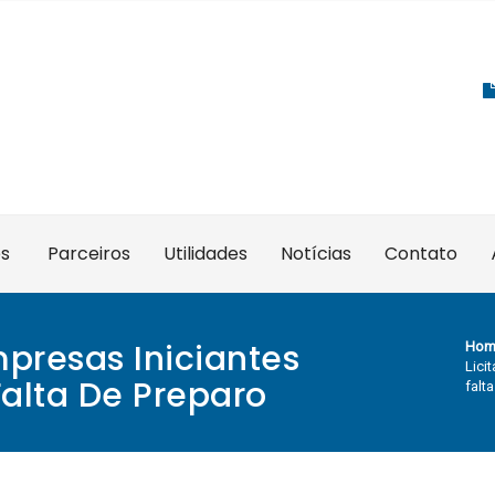
es
Parceiros
Utilidades
Notícias
Contato
mpresas Iniciantes
Hom
Lici
Falta De Preparo
falt