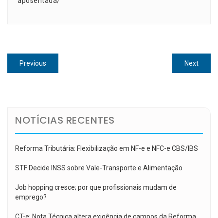
aposentada/
Navegação
Previous
Next
Previous
Next
de
post:
post:
Post
NOTÍCIAS RECENTES
Reforma Tributária: Flexibilização em NF-e e NFC-e CBS/IBS
STF Decide INSS sobre Vale-Transporte e Alimentação
Job hopping cresce; por que profissionais mudam de
emprego?
CT-e: Nota Técnica altera exigência de campos da Reforma