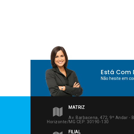
Post
Está Com 
Não hesite em co
MATRIZ
Av. Barbacena, 472, 9º Andar - B
Horizonte/MG CEP: 30190-130
FILIAL