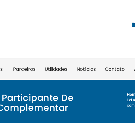
es
Parceiros
Utilidades
Notícias
Contato
 Participante De
Hom
Lei 
a Complementar
com