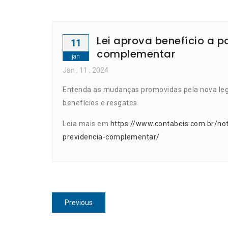
Lei aprova benefício a p
11
complementar
jan
Jan
, 11 ,
2024
Entenda as mudanças promovidas pela nova legi
benefícios e resgates.
Leia mais em
https://www.contabeis.com.br/not
previdencia-complementar/
Navegação
Previous
Previous
de
post: