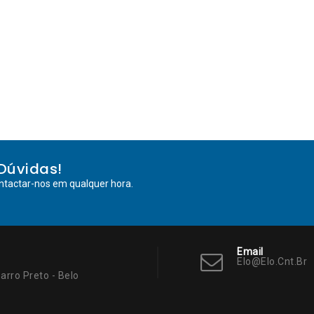
Dúvidas!
ntactar-nos em qualquer hora.
Email
Elo@elo.cnt.br
arro Preto - Belo