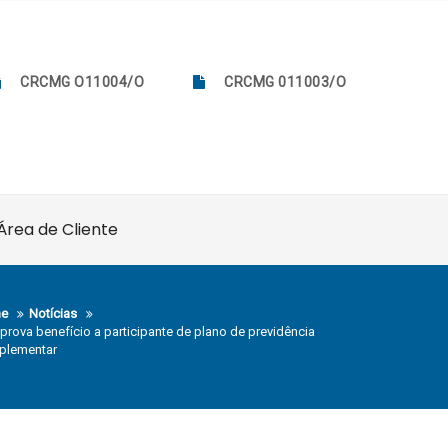
CRCMG O11004/O
CRCMG 011003/O
Área de Cliente
e
Notícias
aprova benefício a participante de plano de previdência
plementar