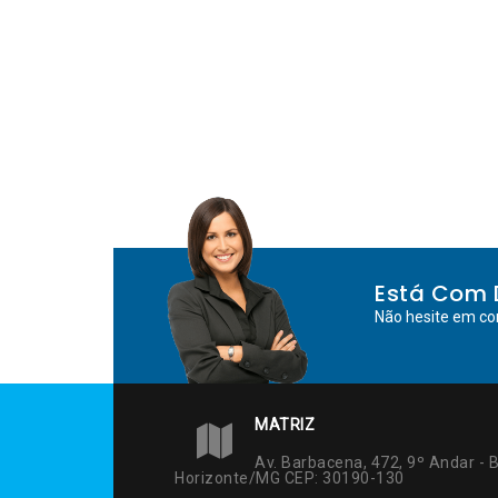
Post
Está Com 
Não hesite em co
MATRIZ
Av. Barbacena, 472, 9º Andar - B
Horizonte/MG CEP: 30190-130