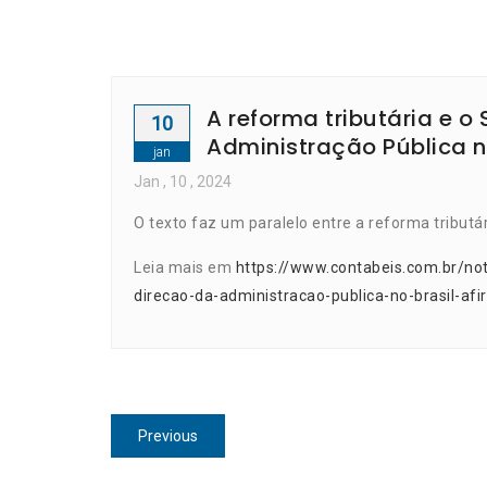
A reforma tributária e 
10
Administração Pública no
jan
Jan
, 10 ,
2024
O texto faz um paralelo entre a reforma tributár
Leia mais em
https://www.contabeis.com.br/not
direcao-da-administracao-publica-no-brasil-afi
Navegação
Previous
Previous
de
post: