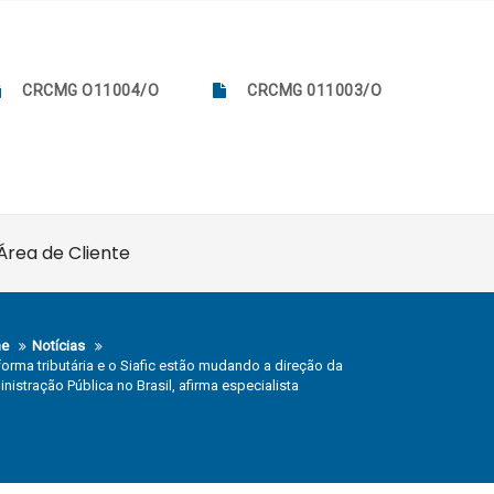
CRCMG O11004/O
CRCMG 011003/O
Área de Cliente
e
Notícias
forma tributária e o Siafic estão mudando a direção da
nistração Pública no Brasil, afirma especialista