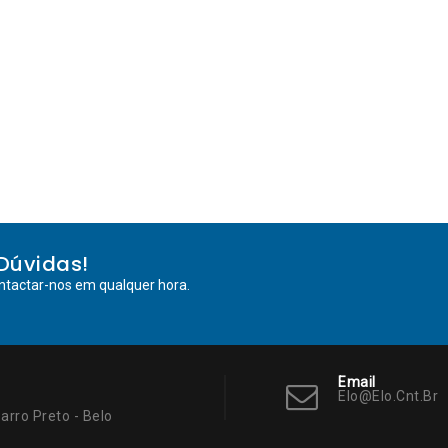
Dúvidas!
ntactar-nos em qualquer hora.
Email
Elo@elo.cnt.br
arro Preto - Belo