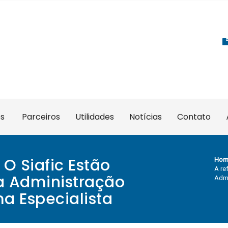
es
Parceiros
Utilidades
Notícias
Contato
 O Siafic Estão
Hom
A re
a Administração
Admi
ma Especialista