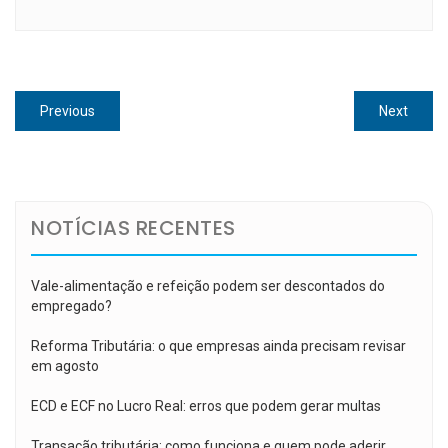
Navegação
Previous
Next
Previous
Next
de
post:
post:
Post
NOTÍCIAS RECENTES
Vale-alimentação e refeição podem ser descontados do
empregado?
Reforma Tributária: o que empresas ainda precisam revisar
em agosto
ECD e ECF no Lucro Real: erros que podem gerar multas
Transação tributária: como funciona e quem pode aderir