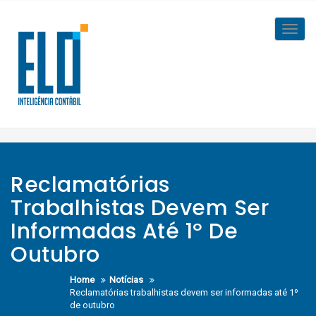
Skip
to
Toggl
content
navig
Reclamatórias
Trabalhistas Devem Ser
Informadas Até 1º De
Outubro
Home
Notícias
Reclamatórias trabalhistas devem ser informadas até 1º
de outubro