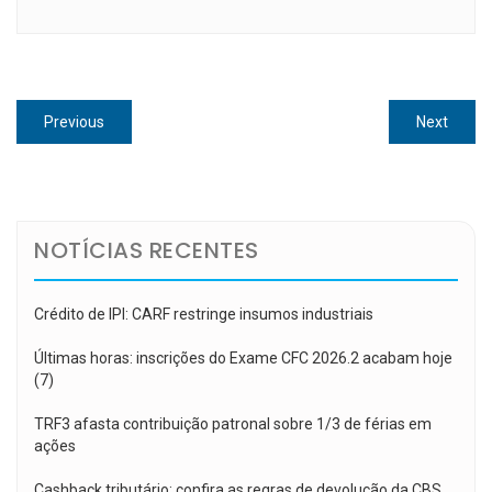
Navegação
Previous
Next
Previous
Next
de
post:
post:
Post
NOTÍCIAS RECENTES
Crédito de IPI: CARF restringe insumos industriais
Últimas horas: inscrições do Exame CFC 2026.2 acabam hoje
(7)
TRF3 afasta contribuição patronal sobre 1/3 de férias em
ações
Cashback tributário: confira as regras de devolução da CBS