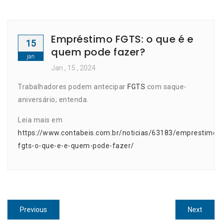
Empréstimo FGTS: o que é e
15
quem pode fazer?
jan
Jan
, 15 ,
2024
Trabalhadores podem antecipar
FGTS
com saque-
aniversário; entenda.
Leia mais em
https://www.contabeis.com.br/noticias/63183/emprestimo-
fgts-o-que-e-e-quem-pode-fazer/
Navegação
Previous
Next
Previous
Next
post:
post: