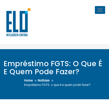
Skip
to
Toggl
content
navig
Empréstimo FGTS: O Que É
E Quem Pode Fazer?
Home
Notícias
Empréstimo FGTS: o que é e quem pode fazer?