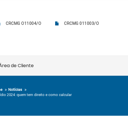
CRCMG O11004/O
CRCMG 011003/O
Área de Cliente
e
Notícias
ídio 2024: quem tem direito e como calcular