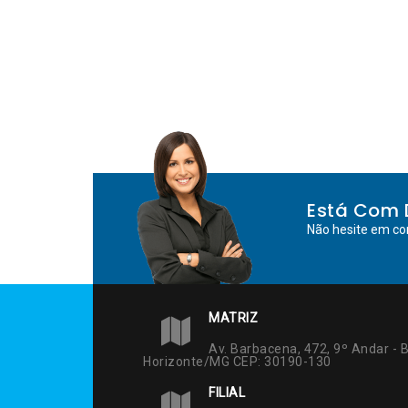
Está Com 
Não hesite em co
MATRIZ
Av. Barbacena, 472, 9º Andar - B
Horizonte/MG CEP: 30190-130
FILIAL