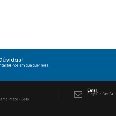
Dúvidas!
ntactar-nos em qualquer hora.
Email
Elo@elo.cnt.br
arro Preto - Belo