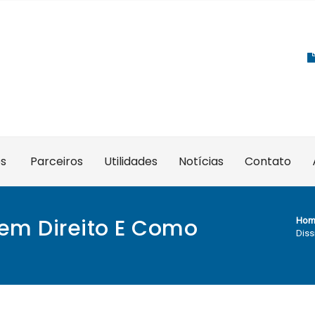
es
Parceiros
Utilidades
Notícias
Contato
Tem Direito E Como
Hom
Diss