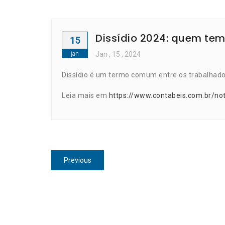
Dissídio 2024: quem tem
15
jan
Jan
, 15 ,
2024
Dissídio é um termo comum entre os trabalhad
Leia mais em
https://www.contabeis.com.br/no
Navegação
Previous
Previous
de
post:
Post