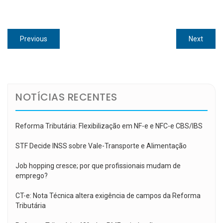
Navegação
Previous
Next
Previous
Next
de
post:
post:
Post
NOTÍCIAS RECENTES
Reforma Tributária: Flexibilização em NF-e e NFC-e CBS/IBS
STF Decide INSS sobre Vale-Transporte e Alimentação
Job hopping cresce; por que profissionais mudam de
emprego?
CT-e: Nota Técnica altera exigência de campos da Reforma
Tributária