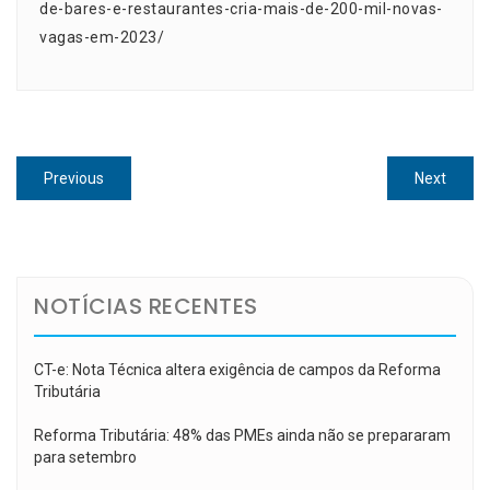
de-bares-e-restaurantes-cria-mais-de-200-mil-novas-
vagas-em-2023/
Navegação
Previous
Next
Previous
Next
de
post:
post:
Post
NOTÍCIAS RECENTES
CT-e: Nota Técnica altera exigência de campos da Reforma
Tributária
Reforma Tributária: 48% das PMEs ainda não se prepararam
para setembro