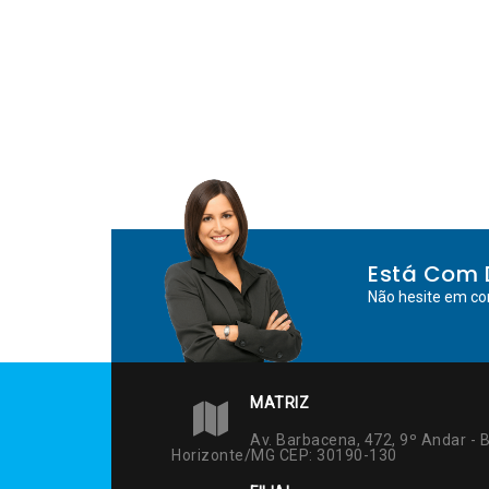
Está Com 
Não hesite em co
MATRIZ
Av. Barbacena, 472, 9º Andar - B
Horizonte/MG CEP: 30190-130