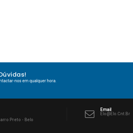
Dúvidas!
ntactar-nos em qualquer hora.
Email
Elo@elo.cnt.br
arro Preto - Belo