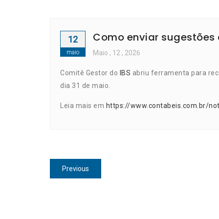
Como enviar sugestões 
12
maio
Maio
, 12 ,
2026
Comitê Gestor do
IBS
abriu ferramenta para re
dia 31 de maio.
Leia mais em
https://www.contabeis.com.br/no
Navegação
Previous
Previous
de
post:
Post