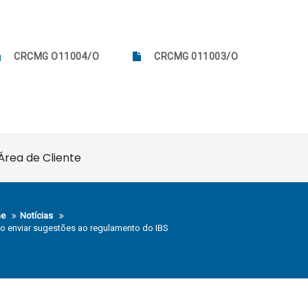
CRCMG O11004/O
CRCMG 011003/O
Área de Cliente
e
Notícias
 enviar sugestões ao regulamento do IBS