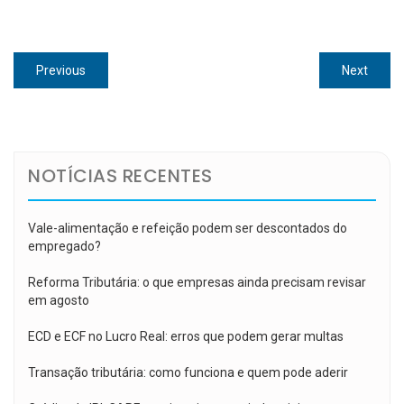
Navegação
Previous
Next
Previous
Next
de
post:
post:
Post
NOTÍCIAS RECENTES
Vale-alimentação e refeição podem ser descontados do
empregado?
Reforma Tributária: o que empresas ainda precisam revisar
em agosto
ECD e ECF no Lucro Real: erros que podem gerar multas
Transação tributária: como funciona e quem pode aderir