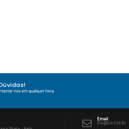
Dúvidas!
ntactar-nos em qualquer hora.
Email
Elo@elo.cnt.br
arro Preto - Belo