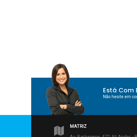
Está Com 
Não hesite em co
MATRIZ
Av. Barbacena, 472, 9º Andar - B