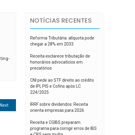
NOTÍCIAS RECENTES
Reforma Tributária: alíquota pode
chegar a 28% em 2033
Receita esclarece tributação de
ting-
honorários advocatícios em
precatórios
CNI pede ao STF direito ao crédito
de IPI, PIS e Cofins após LC
224/2025
IRRF sobre dividendos: Receita
Next
Next
orienta empresas para 2026
post:
Receita e CGIBS preparam
programa para corrigir erros de IBS
e CBS sem multa