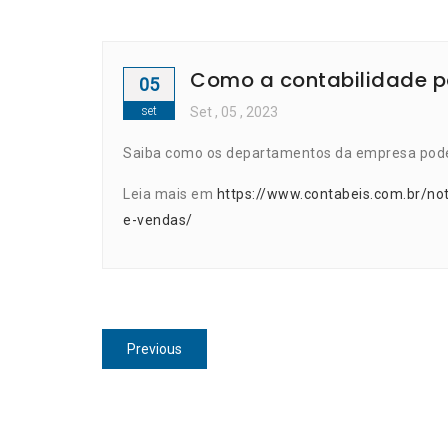
Como a contabilidade p
05
set
Set
, 05 ,
2023
Saiba como os departamentos da empresa podem
Leia mais em
https://www.contabeis.com.br/no
e-vendas/
Navegação
Previous
Previous
de
post:
Post