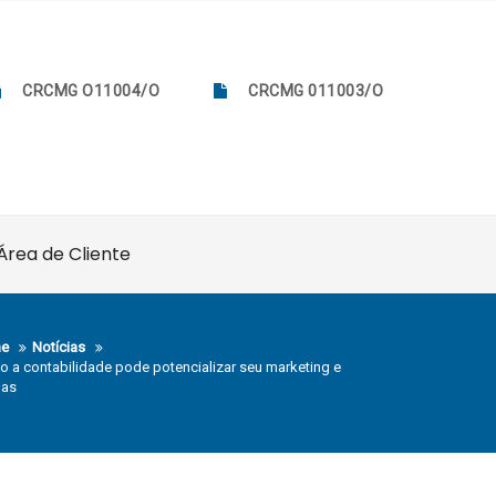
CRCMG O11004/O
CRCMG 011003/O
Área de Cliente
e
Notícias
 a contabilidade pode potencializar seu marketing e
das