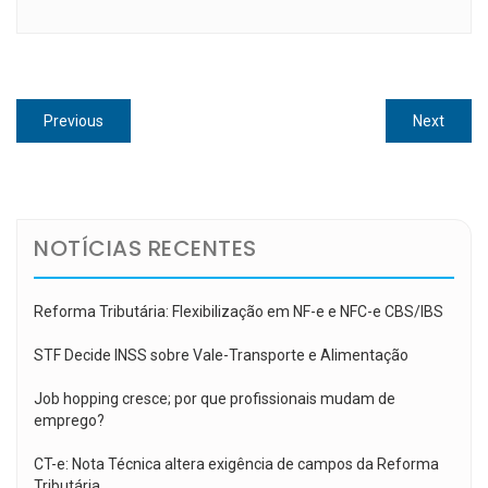
Navegação
Previous
Next
Previous
Next
de
post:
post:
Post
NOTÍCIAS RECENTES
Reforma Tributária: Flexibilização em NF-e e NFC-e CBS/IBS
STF Decide INSS sobre Vale-Transporte e Alimentação
Job hopping cresce; por que profissionais mudam de
emprego?
CT-e: Nota Técnica altera exigência de campos da Reforma
Tributária