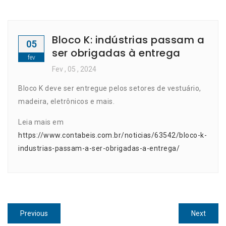
Bloco K: indústrias passam a
05
ser obrigadas à entrega
fev
Fev
, 05 ,
2024
Bloco K deve ser entregue pelos setores de vestuário,
madeira, eletrônicos e mais.
Leia mais em
https://www.contabeis.com.br/noticias/63542/bloco-k-
industrias-passam-a-ser-obrigadas-a-entrega/
Navegação
Previous
Next
Previous
Next
post:
post: