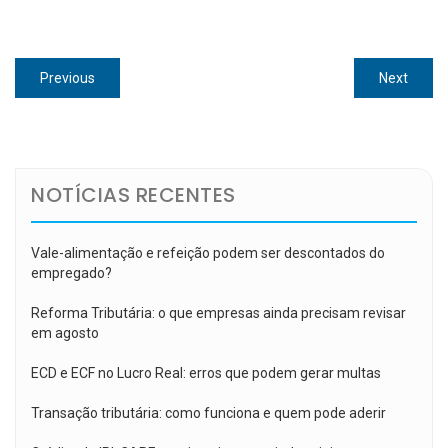
Navegação
Previous
Next
Previous
Next
de
post:
post:
Post
NOTÍCIAS RECENTES
Vale-alimentação e refeição podem ser descontados do
empregado?
Reforma Tributária: o que empresas ainda precisam revisar
em agosto
ECD e ECF no Lucro Real: erros que podem gerar multas
Transação tributária: como funciona e quem pode aderir