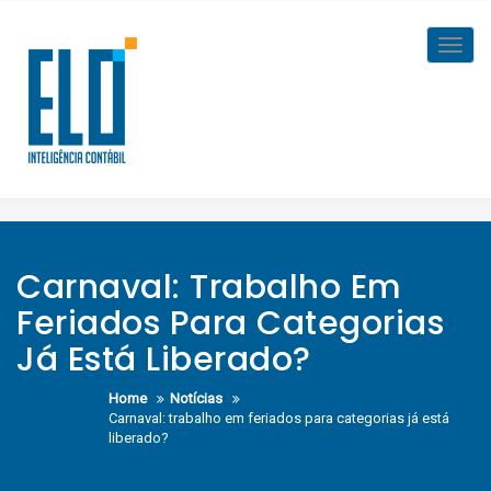
Skip
to
Toggl
content
navig
Carnaval: Trabalho Em
Feriados Para Categorias
Já Está Liberado?
Home
Notícias
Carnaval: trabalho em feriados para categorias já está
liberado?