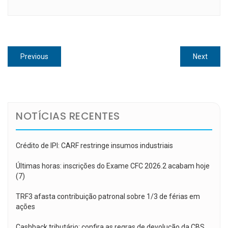
Navegação
Previous
Next
Previous
Next
de
post:
post:
Post
NOTÍCIAS RECENTES
Crédito de IPI: CARF restringe insumos industriais
Últimas horas: inscrições do Exame CFC 2026.2 acabam hoje
(7)
TRF3 afasta contribuição patronal sobre 1/3 de férias em
ações
Cashback tributário: confira as regras de devolução da CBS