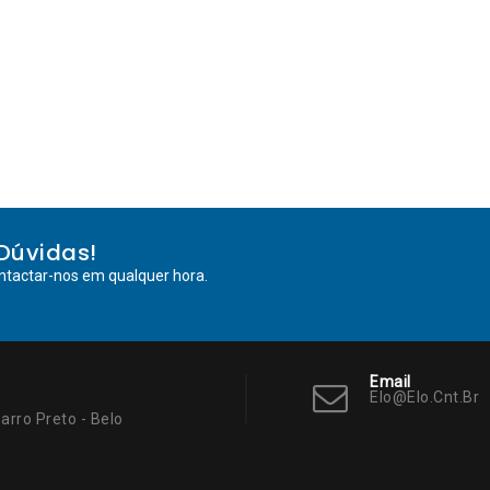
Dúvidas!
ntactar-nos em qualquer hora.
Email
Elo@elo.cnt.br
arro Preto - Belo