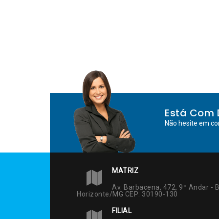
Está Com 
Não hesite em co
MATRIZ
Av. Barbacena, 472, 9º Andar - B
Horizonte/MG CEP: 30190-130
FILIAL