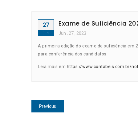
Exame de Suficiência 202
27
jun
Jun
, 27 ,
2023
A primeira edição do exame de suficiência em 20
para conferência dos candidatos.
Leia mais em
https://www.contabeis.com.br/not
Navegação
Previous
Previous
de
post:
Post